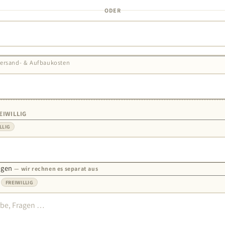
ODER
Versand- & Aufbaukosten
EIWILLIG
LLIG
agen
— wir rechnen es separat aus
n
FREIWILLIG