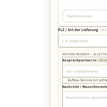
PLZ / Ort der Lieferung
– für 
WEITERE ANGABEN — ALLES FR
Ansprechpartner:in
FREIWI
Aufbau-Service mit anfr
Nachricht / Wunschtermi