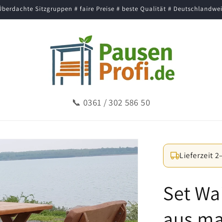
Überdachte Sitzgruppen # faire Preise # beste Qualität # Deutschlandwei
📞
0361 / 302 586 50
Lieferzeit 
Set Wa
aus ma