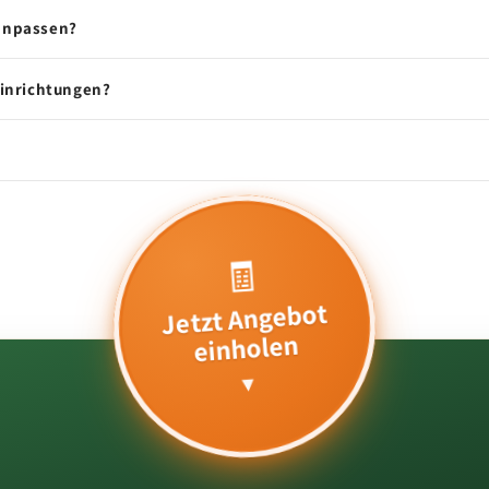
 anpassen?
Einrichtungen?
🧾
Jetzt Angebot
einholen
▾