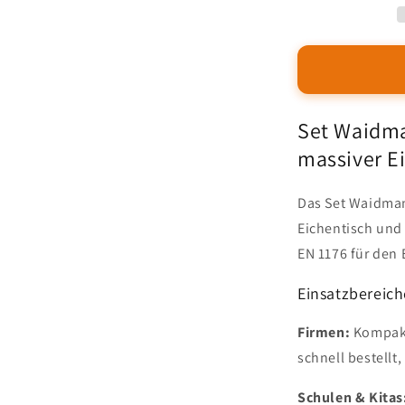
teilig
aus
massiver
deutscher
Eiche
Set Waidma
massiver E
Das Set Waidman
Eichentisch und
EN 1176 für den 
Einsatzbereich
Firmen:
Kompakt
schnell bestellt,
Schulen & Kitas