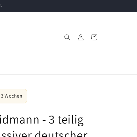
t
Einloggen
Warenkorb
2–3 Wochen
idmann - 3 teilig
ssiver deutscher