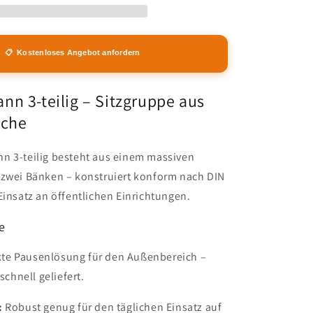
teilig
aus
massiver
deutscher
📋 Kostenloses Angebot anfordern
Eiche
nn 3-teilig – Sitzgruppe aus
iche
n 3-teilig besteht aus einem massiven
 zwei Bänken – konstruiert konform nach DIN
Einsatz an öffentlichen Einrichtungen.
e
e Pausenlösung für den Außenbereich –
 schnell geliefert.
:
Robust genug für den täglichen Einsatz auf