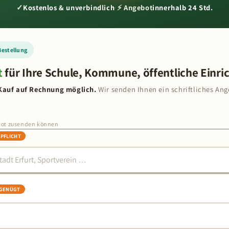
✓
Kostenlos & unverbindlich
·
⚡ Angebot
innerhalb 24 Std.
Bestellung
t
für Ihre Schule, Kommune, öffentliche Einri
Kauf auf Rechnung möglich.
Wir senden Ihnen ein schriftliches Ang
bot zusenden können
PFLICHT
 GENÜGT