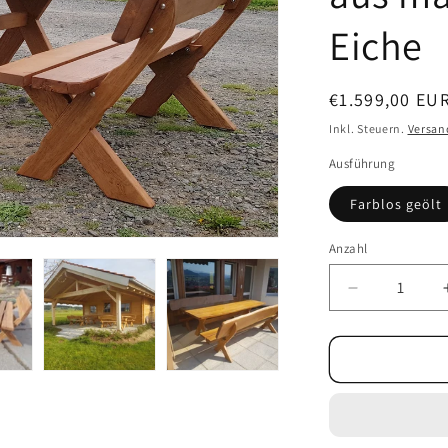
Eiche
Normaler
€1.599,00 EU
Preis
Inkl. Steuern.
Versan
Ausführung
Farblos geölt
Anzahl
Verringere
die
Menge
für
Set
Waidmann
-
3