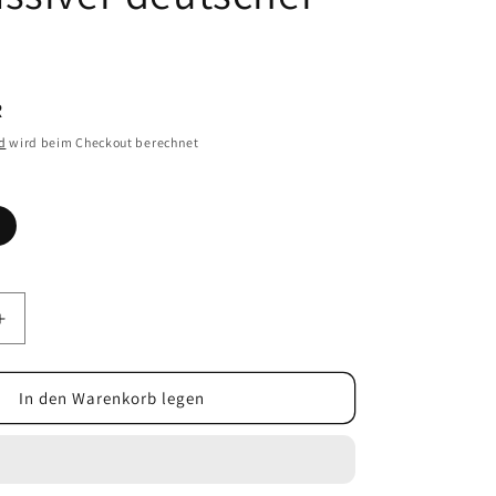
R
d
wird beim Checkout berechnet
Erhöhe
die
Menge
für
In den Warenkorb legen
Set
Waidmann
-
3