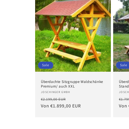
e
g
o
r
i
Sale
Sale
e
Überdachte Sitzgruppe Waldschänke
Überd
:
Premium/ auch XXL
Stand
Anbieter:
Anbi
JOSCHINGER GMBH
JOSCH
Normaler
Verkaufspreis
Norm
€2.199,00 EUR
€1.79
Preis
Von €1.899,00 EUR
Prei
Von 