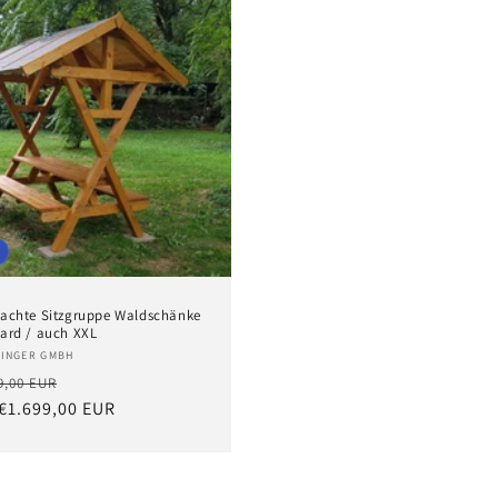
achte Sitzgruppe Waldschänke
ard / auch XXL
eter:
INGER GMBH
aler
Verkaufspreis
9,00 EUR
s
€1.699,00 EUR