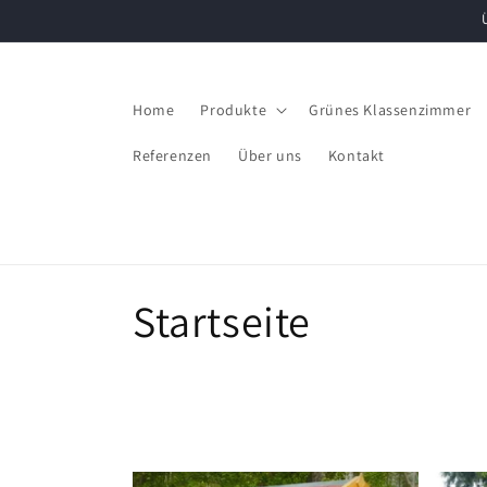
Direkt
zum
Inhalt
Home
Produkte
Grünes Klassenzimmer
Referenzen
Über uns
Kontakt
K
Startseite
a
t