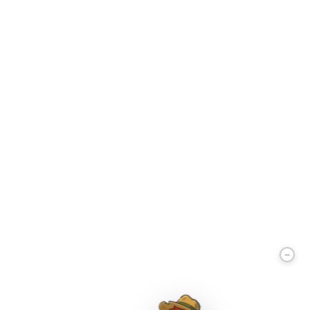
Der Pausenprofi
✕
Online — antwortet sofort
💬 CHAT
📞 KONTAKT
Moin! 👋 Ich bin der Pausenprofi — wie
kann ich dir helfen?
➤
−