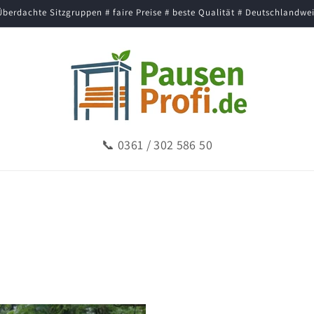
Überdachte Sitzgruppen # faire Preise # beste Qualität # Deutschlandwei
📞
0361 / 302 586 50